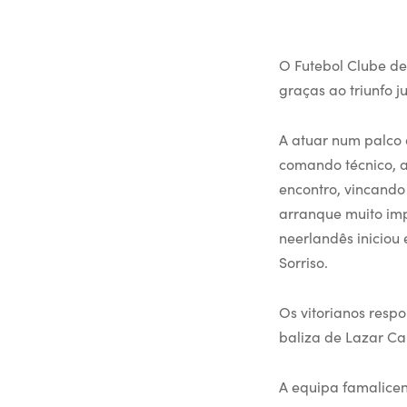
O Futebol Clube de
graças ao triunfo j
A atuar num palco d
comando técnico, a
encontro, vincando
arranque muito impo
neerlandês iniciou 
Sorriso.
Os vitorianos res
baliza de Lazar Ca
A equipa famalicen