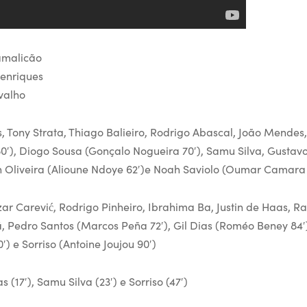
Famalicão
Henriques
valho
s, Tony Strata, Thiago Balieiro, Rodrigo Abascal, João Mende
0′), Diogo Sousa (Gonçalo Nogueira 70′), Samu Silva, Gustavo
on Oliveira (Alioune Ndoye 62′)e Noah Saviolo (Oumar Camara 
ar Carević, Rodrigo Pinheiro, Ibrahima Ba, Justin de Haas, R
, Pedro Santos (Marcos Peña 72′), Gil Dias (Roméo Beney 84′)
 e Sorriso (Antoine Joujou 90′)
s (17′), Samu Silva (23′) e Sorriso (47′)