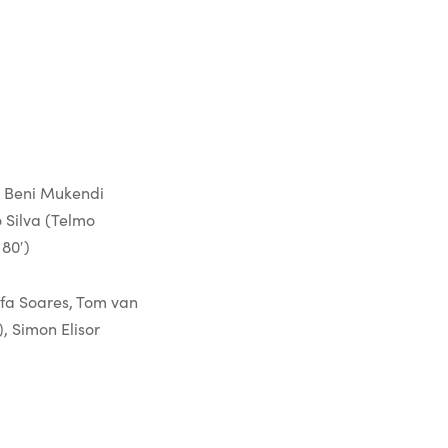
s, Beni Mukendi
 Silva (Telmo
80′)
afa Soares, Tom van
, Simon Elisor