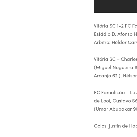
Vitória SC 1-2 FC 
Estádio D. Afonso 
Árbitro: Hélder Car
Vitória SC – Charle
(Miguel Nogueira 8
Arcanjo 62′), Néls
FC Famalicão – Laz
de Looi, Gustavo Sá
(Umar Abubakar 90′)
Golos: Justin de Haa