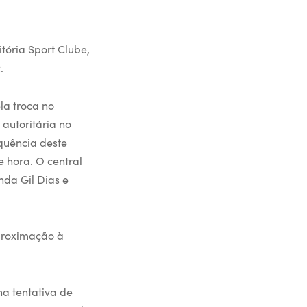
tória Sport Clube,
.
la troca no
autoritária no
equência deste
e hora. O central
nda Gil Dias e
proximação à
a tentativa de