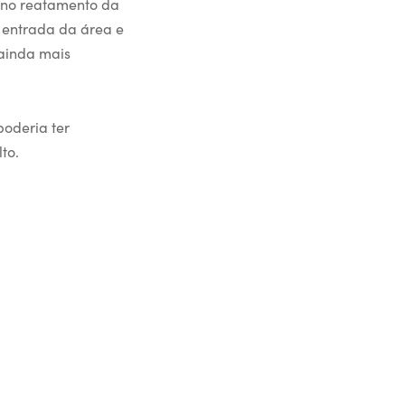
o no reatamento da
à entrada da área e
 ainda mais
poderia ter
to.