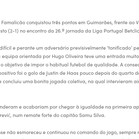
 Famalicão conquistou três pontos em Guimarães, frente ao Vi
usto (2-1) no encontro da 26.ª jornada da Liga Portugal Betclic
ifícil e perante um adversário previsivelmente ‘tonificado’ pe
 equipa orientada por Hugo Oliveira teve uma entrada muito 
 o objetivo de impor o habitual futebol de qualidade. A cons
sitivo foi o golo de Justin de Haas pouco depois do quarto d
e concluiu uma bonita jogada coletiva, na qual intervieram ai
ponderam e acabariam por chegar à igualdade na primeira a
rević, num remate forte do capitão Samu Silva.
se não esmoreceu e continuou no comando do jogo, sempre n