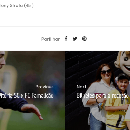
ony Strata (45′)
Partilhar
Previous
Next
Vitória SC x FC Famalicão
Bilhetes para a receção