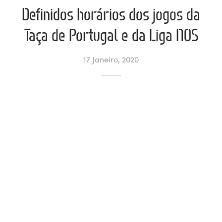
Definidos horários dos jogos da
ltados
ade
l de Denúncias
Taça de Portugal e da Liga NOS
alações
actos
17 Janeiro, 2020
identes
ão