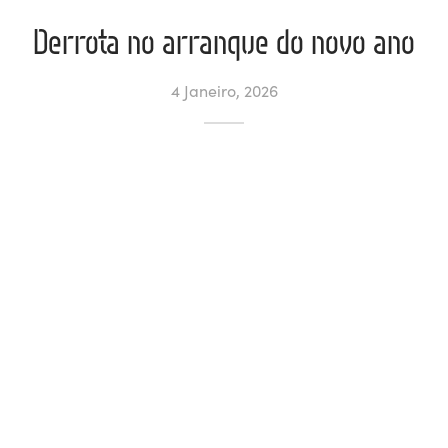
Derrota no arranque do novo ano
ltados
ade
l de Denúncias
4 Janeiro, 2026
alações
actos
identes
ão