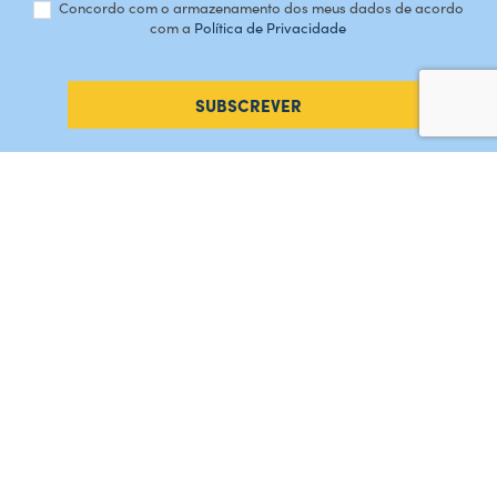
Concordo com o armazenamento dos meus dados de acordo
com a
Política de Privacidade
SUBSCREVER
#AMORDEPERDICAO
Como chegar
Contacte-nos
Acreditações