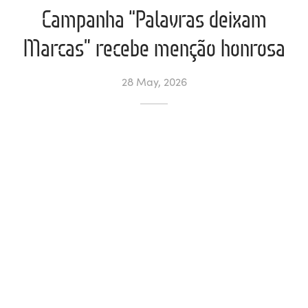
Campanha “Palavras deixam
l de Denúncias
Marcas” recebe menção honrosa
unds
actos
28 May, 2026
identes
ion