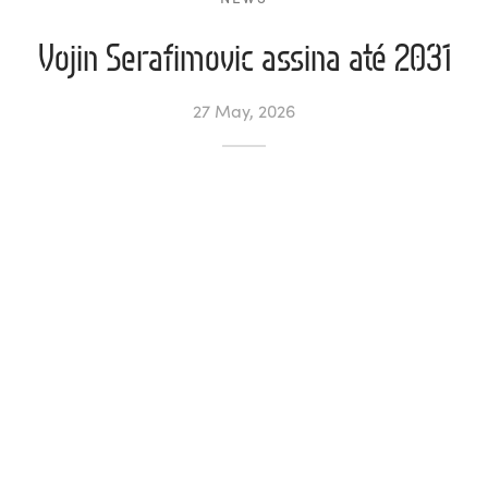
Vojin Serafimovic assina até 2031
l de Denúncias
unds
actos
27 May, 2026
identes
ion