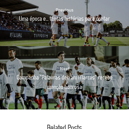
Previous
Uma época e... tantas histórias para contar
Next
Campanha "Palavras deixam Marcas" recebe
menção honrosa
Related Posts