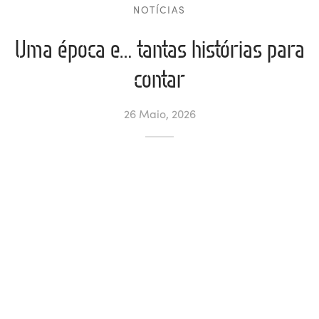
NOTÍCIAS
ltados
ade
l de Denúncias
Uma época e… tantas histórias para
alações
actos
contar
identes
26 Maio, 2026
ão