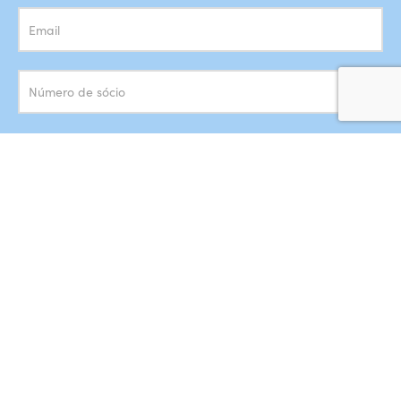
Concordo com o armazenamento dos meus dados de acordo
com a
Política de Privacidade
SUBSCREVER