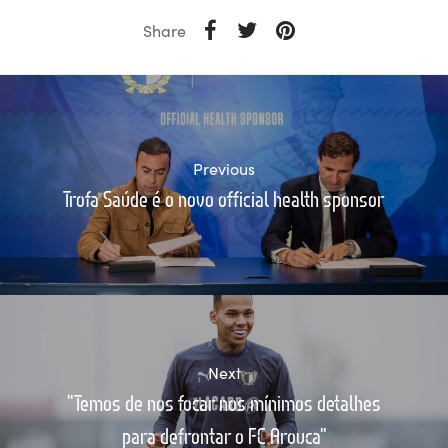
Share
Previous
Trofa Saúde é o novo official health sponsor
Next
"Temos de nos focar nos mínimos detalhes
para defrontar o FC Arouca"