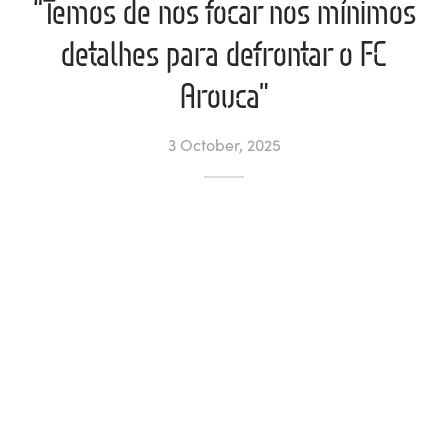
“Temos de nos focar nos mínimos
detalhes para defrontar o FC
l de Denúncias
Arouca”
unds
actos
identes
3 October, 2025
ion