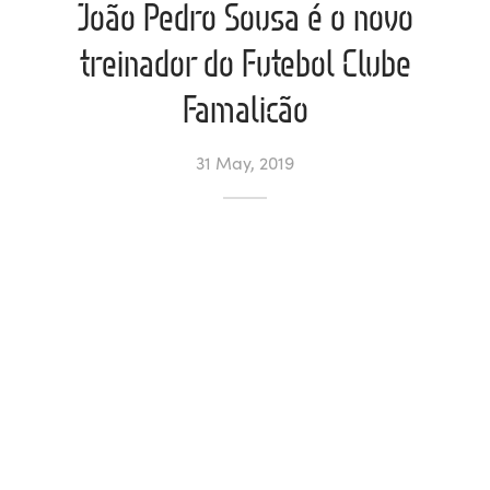
João Pedro Sousa é o novo
l de Denúncias
treinador do Futebol Clube
Famalicão
unds
actos
identes
31 May, 2019
ion