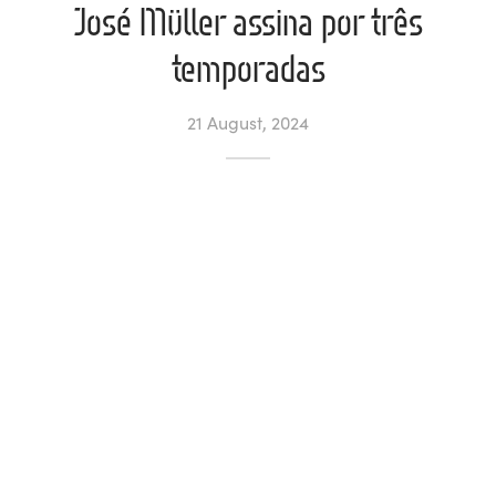
José Müller assina por três
l de Denúncias
temporadas
unds
actos
21 August, 2024
identes
ion