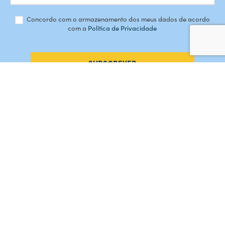
Concordo com o armazenamento dos meus dados de acordo
com a
Política de Privacidade
SUBSCREVER
#AMORDEPERDICAO
Como chegar
Contacte-nos