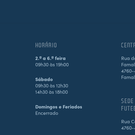
HORÁRIO
CENT
2.ª a 6.ª feira
Rua d
09h30 às 19h00
Famali
4760-4
Famal
Sábado
09h30 às 12h30
14h30 às 18h00
SEDE
Domingos e Feriados
FUTE
Encerrado
Rua Ca
4760-