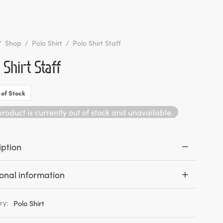
/
Shop
/
Polo Shirt
/
Polo Shirt Staff
 Shirt Staff
 of Stock
product is currently out of stock and unavailable.
iption
onal information
ry:
Polo Shirt