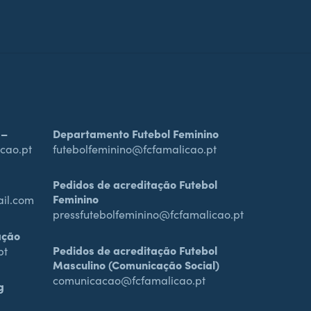
 –
Departamento Futebol Feminino
cao.pt
futebolfeminino@fcfamalicao.pt
Pedidos de acreditação Futebol
Feminino
ail.com
pressfutebolfeminino@fcfamalicao.pt
ação
Pedidos de acreditação Futebol
pt
Masculino (Comunicação Social)
comunicacao@fcfamalicao.pt
g