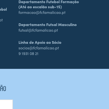
Departamento Futebol Formação
(Até ao escalão sub-15)
ebol
formacao@fcfamalicao.pt
pt
Departamento Futsal Masculino
futsal@fcfamalicao.pt
Linha de Apoio ao Sócio
socios@fcfamalicao.pt
9 1931 08 21
CÃO