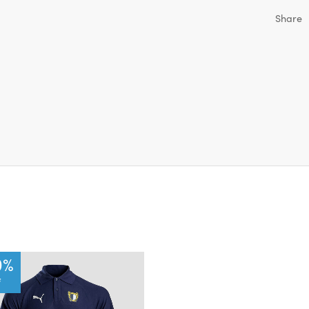
Share
0
%
F