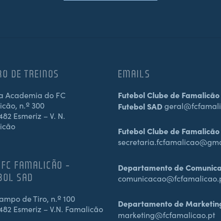
RO DE TREINOS
EMAILS
a Academia do FC
Futebol Clube de Famalicão
cão, n.º 300
Futebol SAD
geral@fcfamali
82 Esmeriz – V. N.
icão
Futebol Clube de Famalicão
secretaria.fcfamalicao@gm
 FC FAMALICÃO –
Departamento de Comunic
BOL SAD
comunicacao@fcfamalicao.
mpo de Tiro, n.º 100
Departamento de Marketin
482 Esmeriz – V.N. Famalicão
marketing@fcfamalicao.pt