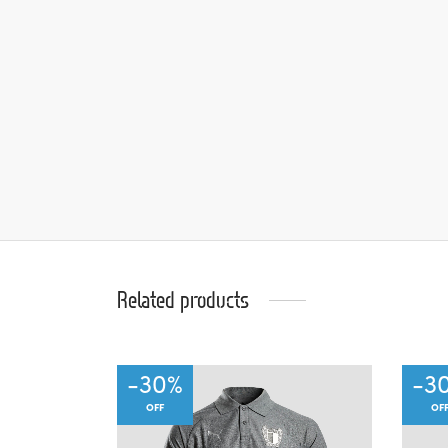
Related products
-
30
%
-
3
OFF
OF