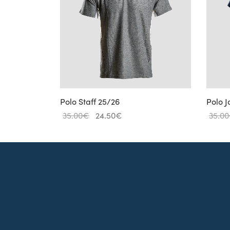
Polo Staff 25/26
Polo 
Original
Current
35.00
€
24.50
€
35.00
price
price is:
was:
24.50€.
35.00€.