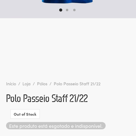
ltados
ade
l de Denúncias
alações
actos
identes
ão
Início
/
Loja
/
Pólos
/
Polo Passeio Staff 21/22
Polo Passeio Staff 21/22
Out of Stock
Este produto está esgotado e indisponível.