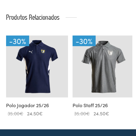
Produtos Relacionados
-
30
%
-
30
%
Polo Jogador 25/26
Polo Staff 25/26
O
O
O
O
35.00
€
24.50
€
35.00
€
24.50
€
preço
preço
preço
preço
original
atual é:
original
atual é:
era:
24.50€.
era:
24.50€.