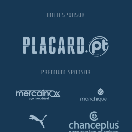
35.00€.
35.00€.
MAIN SPONSOR
PREMIUM SPONSOR