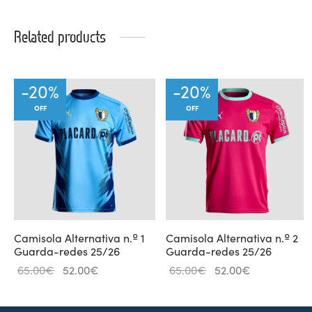
Related products
-
20
%
-
20
%
OFF
OFF
Camisola Alternativa n.º 1
Camisola Alternativa n.º 2
Guarda-redes 25/26
Guarda-redes 25/26
Original
Current
Original
Current
65.00
€
52.00
€
65.00
€
52.00
€
price
price is:
price
price is:
was:
52.00€.
was:
52.00€.