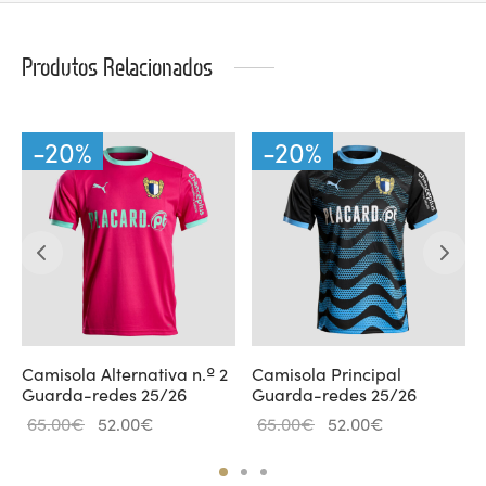
Produtos Relacionados
-
20
%
-
20
%
Camisola Alternativa n.º 2
Camisola Principal
Guarda-redes 25/26
Guarda-redes 25/26
O
O
O
O
65.00
€
52.00
€
65.00
€
52.00
€
preço
preço
preço
preço
original
atual é:
original
atual é: