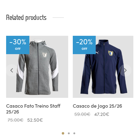
Related products
-
30
%
-
20
%
OFF
OFF
Casaco Fato Treino Staff
Casaco de Jogo 25/26
25/26
Original
Current
59.00
€
47.20
€
Original
Current
75.00
€
52.50
€
price
price
price
price is:
was:
is:
was:
52.50€.
59.00€.
47.20€.