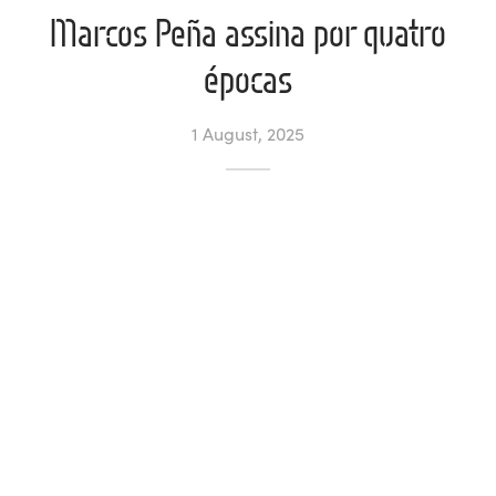
Marcos Peña assina por quatro
l de Denúncias
épocas
unds
actos
1 August, 2025
identes
ion