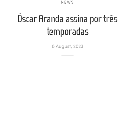
NEWS
l de Denúncias
Óscar Aranda assina por três
temporadas
unds
actos
identes
8 August, 2023
ion