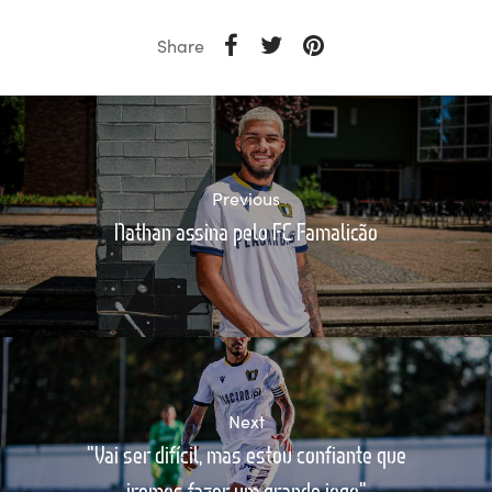
Share
Previous
Nathan assina pelo FC Famalicão
Next
"Vai ser difícil, mas estou confiante que
iremos fazer um grande jogo"