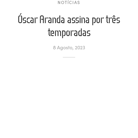
NOTÍCIAS
ltados
ade
l de Denúncias
Óscar Aranda assina por três
alações
actos
temporadas
identes
8 Agosto, 2023
ão