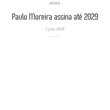
NEWS
l de Denúncias
Paulo Moreira assina até 2029
unds
actos
1 July, 2026
identes
ion