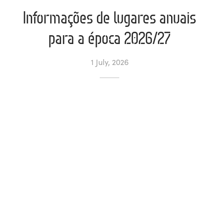
Informações de lugares anuais
l de Denúncias
para a época 2026/27
unds
actos
1 July, 2026
identes
ion