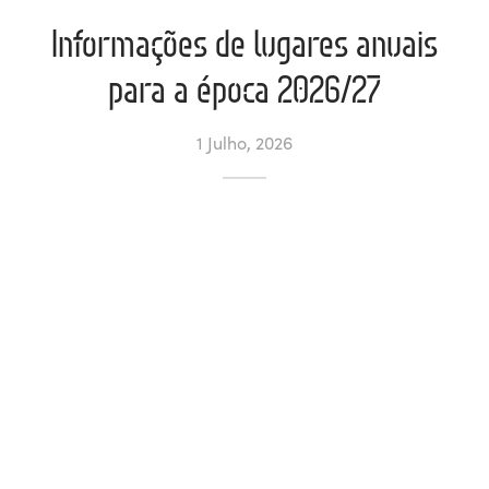
Informações de lugares anuais
ltados
ade
l de Denúncias
para a época 2026/27
alações
actos
1 Julho, 2026
identes
ão