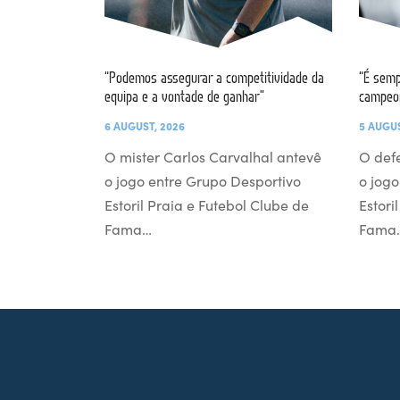
“Podemos assegurar a competitividade da
“É semp
equipa e a vontade de ganhar”
campeo
6 AUGUST, 2026
5 AUGUS
O mister Carlos Carvalhal antevê
O def
o jogo entre Grupo Desportivo
o jogo
Estoril Praia e Futebol Clube de
Estori
Fama…
Fama