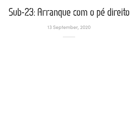
Sub-23: Arranque com o pé direito
l de Denúncias
13 September, 2020
unds
actos
identes
ion