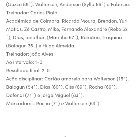
(Guzzo 88´), Walterson, Anderson (Sylla 66´) e Fabrício.
Treinador: Carlos Pinto
Académica de Coimbra: Ricardo Moura, Brendon, Yuri
Matias, Zé Castro, Mike, Fernando Alexandre (Reko 52
´), Dias, Jonathan (Marinho 67´), Romário, Traquina
(Balogun 35´) e Hugo Almeida.
Treinador: João Alves
Ao intervalo: 1-0
Resultado final: 2-0
Ação disciplinar: Cartão amarelo para Walterson (15´),
Balogun (54´), Dias (60´), Ciss (69´), Rocha (69´),
Defendi (74´) e Jorge Miguel (83´).
Marcadores: Rocha (7´) e Walterson (63´)