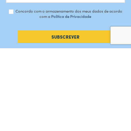
Concordo com o armazenamento dos meus dados de acordo
com a
Política de Privacidade
SUBSCREVER
#AMORDEPERDICAO
Como chegar
Contacte-nos