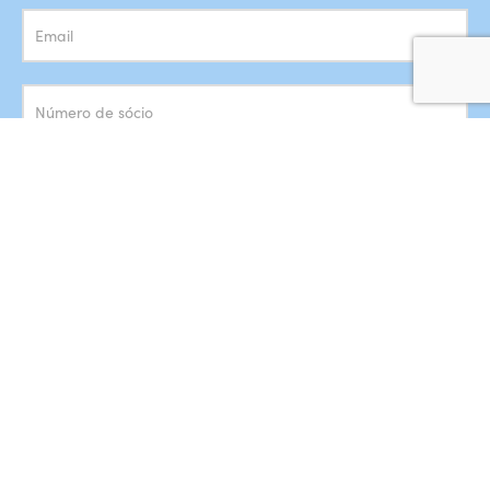
Concordo com o armazenamento dos meus dados de acordo
com a
Política de Privacidade
SUBSCREVER