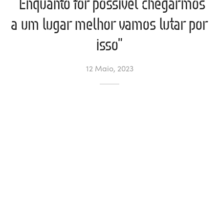
“Enquanto for possível chegarmos
a um lugar melhor vamos lutar por
ltados
ade
l de Denúncias
isso”
alações
actos
12 Maio, 2023
identes
ão