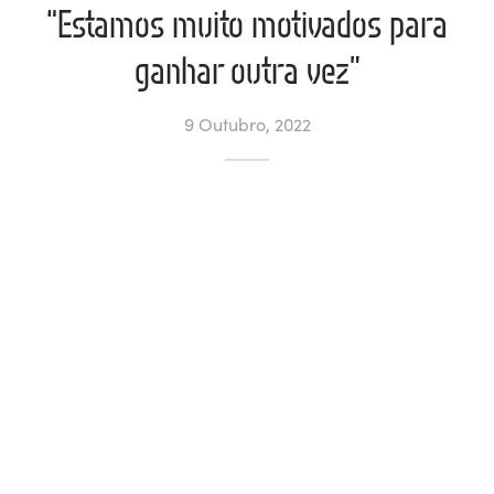
“Estamos muito motivados para
ltados
ade
l de Denúncias
ganhar outra vez”
alações
actos
9 Outubro, 2022
identes
ão