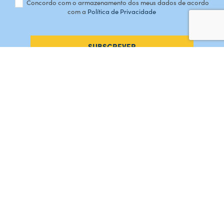
Concordo com o armazenamento dos meus dados de acordo
com a
Política de Privacidade
SUBSCREVER
#AMORDEPERDICAO
Como chegar
Contacte-nos
Acreditações