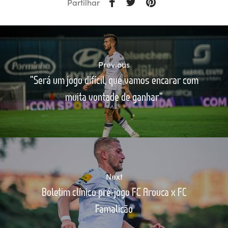
Partilhar
Previous
"Será um jogo difícil, que vamos encarar com
muita vontade de ganhar"
Next
Boletim clínico pré-jogo FC Arouca x FC
Famalicão