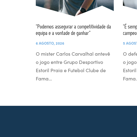
“Podemos assegurar a competitividade da
“É semp
equipa e a vontade de ganhar”
campeo
6 AGOSTO, 2026
5 AGOS
O mister Carlos Carvalhal antevê
O def
o jogo entre Grupo Desportivo
o jogo
Estoril Praia e Futebol Clube de
Estori
Fama…
Fama