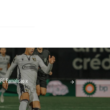
 FC Famalicão x