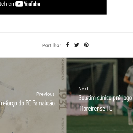
Partilhar
Next
Previous
Boletim clínico pré-jogo
reforço do FC Famalicão
Moreirense FC