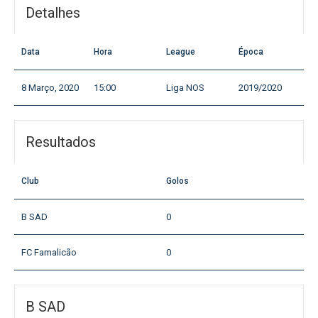
Detalhes
Data
Hora
League
Época
8 Março, 2020
15:00
Liga NOS
2019/2020
Resultados
Club
Golos
B SAD
0
FC Famalicão
0
B SAD