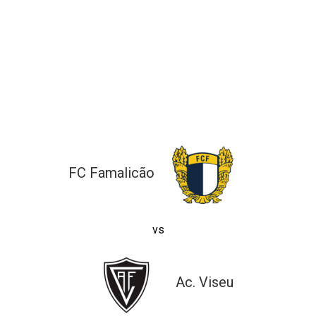
ltados
ade
l de Denúncias
alações
actos
identes
ão
FC Famalicão
vs
Ac. Viseu