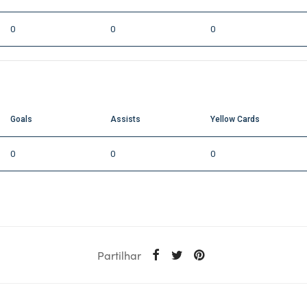
0
0
0
Goals
Assists
Yellow Cards
0
0
0
Partilhar