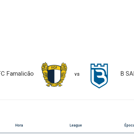
FC Famalicão
B SA
vs
Hora
League
Époc