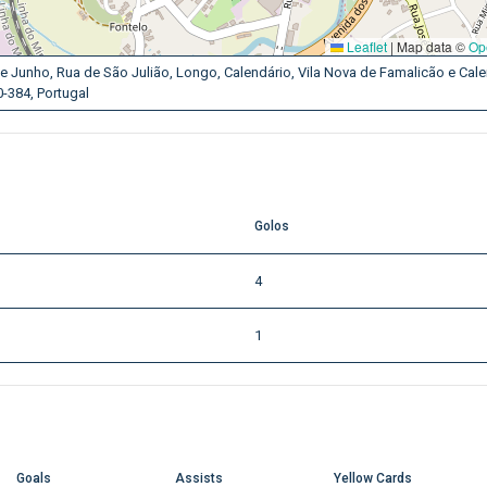
Leaflet
|
Map data ©
Op
e Junho, Rua de São Julião, Longo, Calendário, Vila Nova de Famalicão e Cale
-384, Portugal
Golos
4
1
Goals
Assists
Yellow Cards