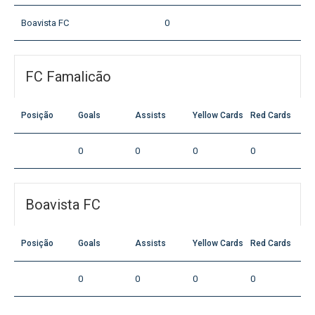
Boavista FC
0
FC Famalicão
Posição
Goals
Assists
Yellow Cards
Red Cards
0
0
0
0
Boavista FC
Posição
Goals
Assists
Yellow Cards
Red Cards
0
0
0
0