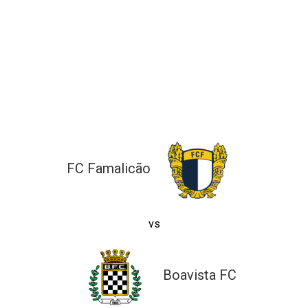
ltados
ade
l de Denúncias
alações
actos
identes
ão
FC Famalicão
vs
Boavista FC