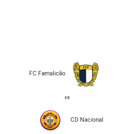
ltados
ade
l de Denúncias
alações
actos
identes
ão
FC Famalicão
vs
CD Nacional