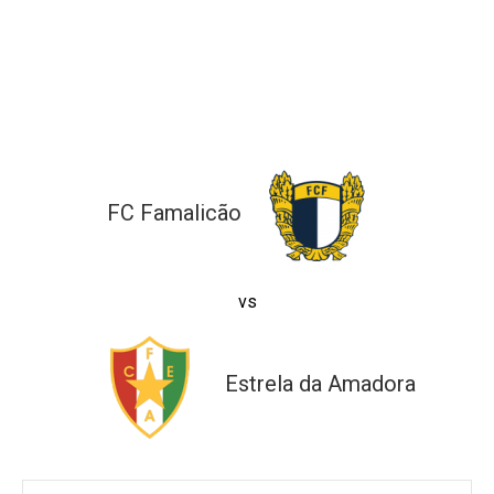
ltados
ade
l de Denúncias
alações
actos
identes
ão
FC Famalicão
vs
Estrela da Amadora