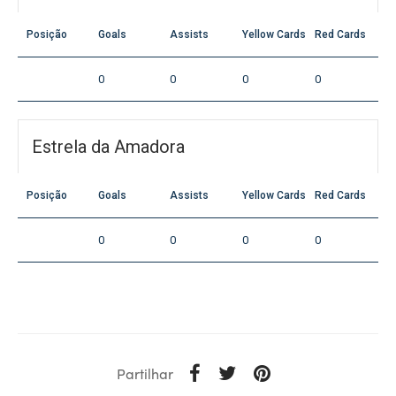
Posição
Goals
Assists
Yellow Cards
Red Cards
0
0
0
0
Estrela da Amadora
Posição
Goals
Assists
Yellow Cards
Red Cards
0
0
0
0
Partilhar