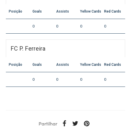
Posição
Goals
Assists
Yellow Cards
Red Cards
0
0
0
0
FC P. Ferreira
Posição
Goals
Assists
Yellow Cards
Red Cards
0
0
0
0
Partilhar