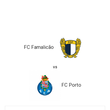
ltados
ade
l de Denúncias
alações
actos
identes
FC Famalicão
ão
vs
FC Porto