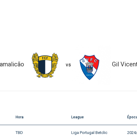
amalicão
Gil Vicen
vs
Hora
League
Époc
TBD
Liga Portugal Betclic
2024