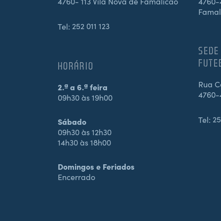
4760- 113 Vila Nova de Famalicão
4760-4
Famal
Tel:
252 011 123
SEDE
FUTE
HORÁRIO
Rua Ca
2.ª a 6.ª feira
4760-
09h30 às 19h00
Tel:
25
Sábado
09h30 às 12h30
14h30 às 18h00
Domingos e Feriados
Encerrado