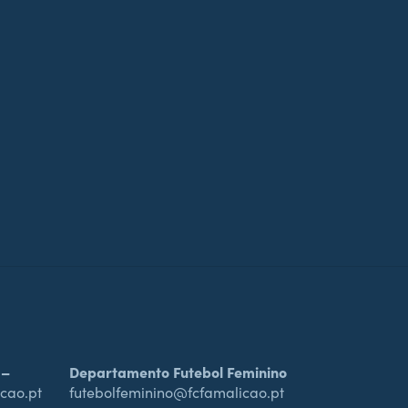
 –
Departamento Futebol Feminino
cao.pt
futebolfeminino@fcfamalicao.pt