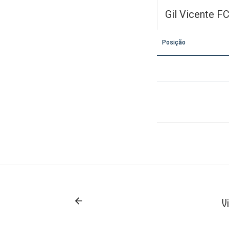
Gil Vicente F
Posição
V