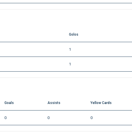
Golos
1
1
Goals
Assists
Yellow Cards
0
0
0