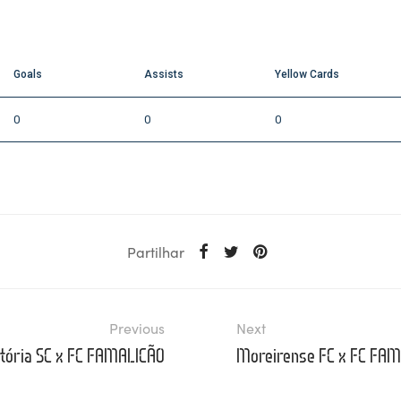
C
Goals
Assists
Yellow Cards
0
0
0
Partilhar
Previous
Next
itória SC x FC FAMALICÃO
Moreirense FC x FC FA