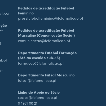
Pedidos de acreditação Futebol
Feminino
ail.com
pressfutebolfeminino@fcfamalicao.pt
ação
Pedidos de acreditação Futebol
pt
Masculino (Comunicação Social)
comunicacao@fcfamalicao.pt
g
Departamento Futebol Formação
(Até ao escalão sub-15)
ebol
formacao@fcfamalicao.pt
pt
Departamento Futsal Masculino
futsal@fcfamalicao.pt
Linha de Apoio ao Sócio
socios@fcfamalicao.pt
9 1931 08 21