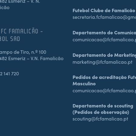
82 Esmeriz – V. N.
icão
Futebol Clube de Famalicão
secretaria.fcfamalicao@gm
 FC FAMALICÃO –
Departamento de Comunic
BOL SAD
comunicacao@fcfamalicao.
mpo de Tiro, n.º 100
Departamento de Marketin
482 Esmeriz – V.N. Famalicão
marketing@fcfamalicao.pt
2 141 720
Pedidos de acreditação Fut
Masculino
comunicacao@fcfamalicao.
Departamento de scouting
(Pedidos de observação)
scouting@fcfamalicao.pt