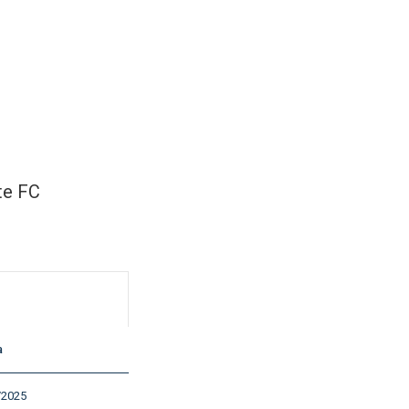
te FC
a
/2025