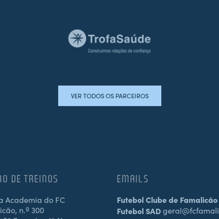
VER TODOS OS PARCEIROS
RO DE TREINOS
EMAILS
a Academia do FC
Futebol Clube de Famalicão
cão, n.º 300
Futebol SAD
geral@fcfamali