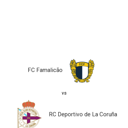
ltados
ade
l de Denúncias
alações
actos
identes
ão
FC Famalicão
vs
RC Deportivo de La Coruña