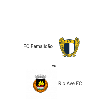
ltados
ade
l de Denúncias
alações
actos
identes
FC Famalicão
ão
vs
Rio Ave FC