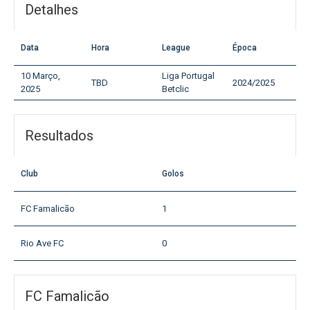
Detalhes
Data
Hora
League
Época
10 Março,
Liga Portugal
TBD
2024/2025
2025
Betclic
Resultados
Club
Golos
FC Famalicão
1
Rio Ave FC
0
FC Famalicão