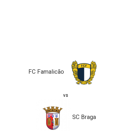
ltados
ade
l de Denúncias
alações
actos
identes
ão
FC Famalicão
vs
SC Braga