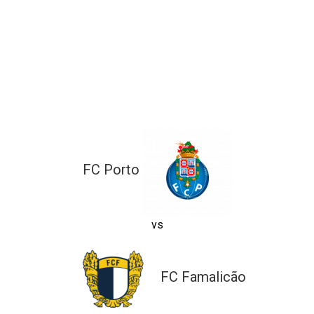
ltados
ade
l de Denúncias
alações
actos
identes
ão
FC Porto
vs
FC Famalicão