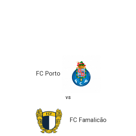
ltados
ade
l de Denúncias
alações
actos
identes
ão
FC Porto
vs
FC Famalicão