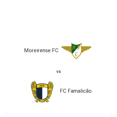
ltados
ade
l de Denúncias
alações
actos
identes
ão
Moreirense FC
vs
FC Famalicão