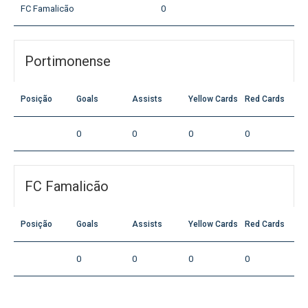
FC Famalicão
0
Portimonense
Posição
Goals
Assists
Yellow Cards
Red Cards
0
0
0
0
FC Famalicão
Posição
Goals
Assists
Yellow Cards
Red Cards
0
0
0
0