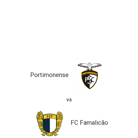
ltados
ade
l de Denúncias
alações
actos
identes
ão
Portimonense
vs
FC Famalicão