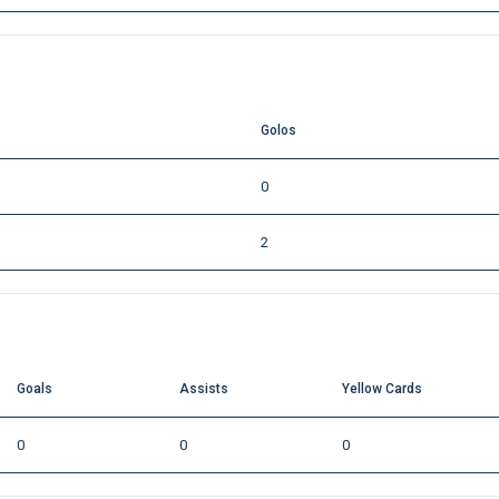
Golos
0
2
Goals
Assists
Yellow Cards
0
0
0