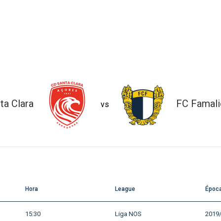
ta Clara
FC Famal
vs
Hora
League
Époc
15:30
Liga NOS
2019