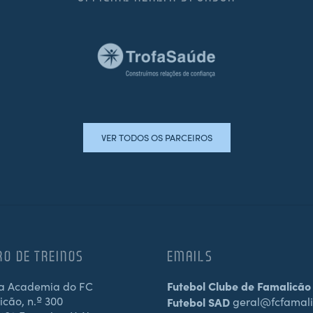
VER TODOS OS PARCEIROS
RO DE TREINOS
EMAILS
a Academia do FC
Futebol Clube de Famalicão
cão, n.º 300
Futebol SAD
geral@fcfamali