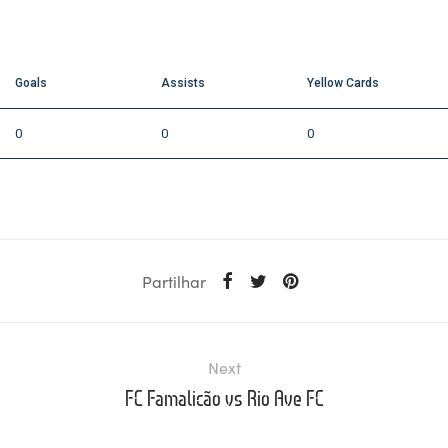
Goals
Assists
Yellow Cards
0
0
0
Partilhar
Next
FC Famalicão vs Rio Ave FC