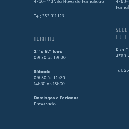
4760- 113 Vila Nova de Famalicão
4760-4
Famal
Tel:
252 011 123
SEDE
FUTE
HORÁRIO
Rua Ca
2.ª a 6.ª feira
4760-
09h30 às 19h00
Tel:
25
Sábado
09h30 às 12h30
14h30 às 18h00
Domingos e Feriados
Encerrado