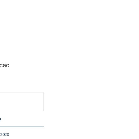
icão
a
/2020