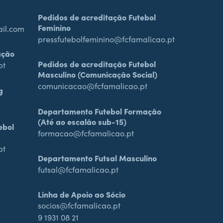
Pedidos de acreditação Futebol
Feminino
ail.com
pressfutebolfeminino@fcfamalicao.pt
ação
Pedidos de acreditação Futebol
pt
Masculino (Comunicação Social)
comunicacao@fcfamalicao.pt
g
Departamento Futebol Formação
(Até ao escalão sub-15)
ebol
formacao@fcfamalicao.pt
pt
Departamento Futsal Masculino
futsal@fcfamalicao.pt
Linha de Apoio ao Sócio
socios@fcfamalicao.pt
9 1931 08 21