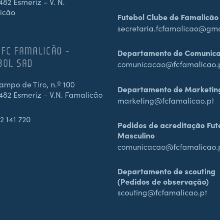
82 Esmeriz – V. N.
icão
Futebol Clube de Famalicão
secretaria.fcfamalicao@gm
 FC FAMALICÃO –
Departamento de Comunic
BOL SAD
comunicacao@fcfamalicao.
mpo de Tiro, n.º 100
Departamento de Marketin
482 Esmeriz – V.N. Famalicão
marketing@fcfamalicao.pt
2 141 720
Pedidos de acreditação Fut
Masculino
comunicacao@fcfamalicao.
Departamento de scouting
(Pedidos de observação)
scouting@fcfamalicao.pt