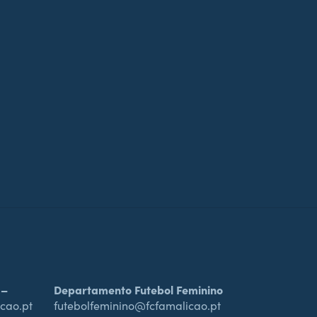
 –
Departamento Futebol Feminino
cao.pt
futebolfeminino@fcfamalicao.pt