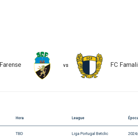
Farense
FC Famal
vs
Hora
League
Époc
TBD
Liga Portugal Betclic
2024