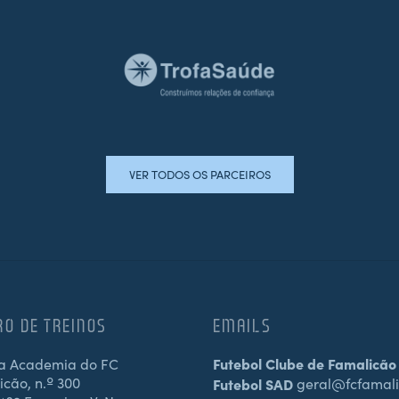
VER TODOS OS PARCEIROS
RO DE TREINOS
EMAILS
a Academia do FC
Futebol Clube de Famalicão
cão, n.º 300
Futebol SAD
geral@fcfamali