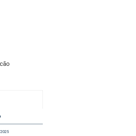
icão
a
/2025