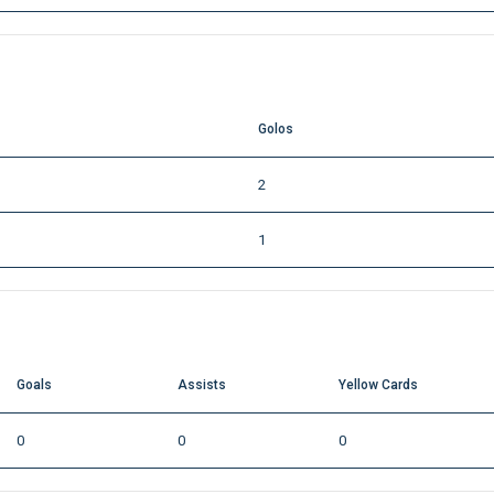
Golos
2
1
Goals
Assists
Yellow Cards
0
0
0