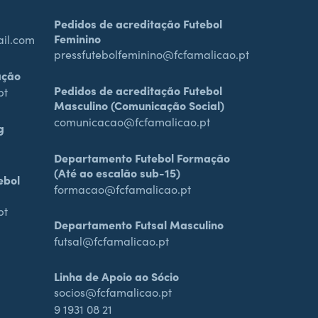
Pedidos de acreditação Futebol
Feminino
ail.com
pressfutebolfeminino@fcfamalicao.pt
ação
Pedidos de acreditação Futebol
pt
Masculino (Comunicação Social)
comunicacao@fcfamalicao.pt
g
Departamento Futebol Formação
(Até ao escalão sub-15)
ebol
formacao@fcfamalicao.pt
pt
Departamento Futsal Masculino
futsal@fcfamalicao.pt
Linha de Apoio ao Sócio
socios@fcfamalicao.pt
9 1931 08 21