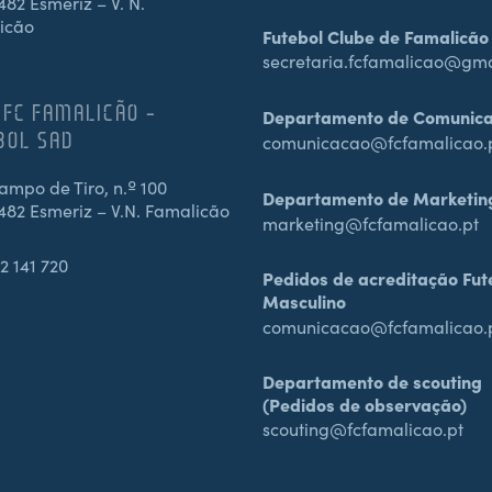
82 Esmeriz – V. N.
icão
Futebol Clube de Famalicão
secretaria.fcfamalicao@gm
 FC FAMALICÃO –
Departamento de Comunic
BOL SAD
comunicacao@fcfamalicao.
mpo de Tiro, n.º 100
Departamento de Marketin
482 Esmeriz – V.N. Famalicão
marketing@fcfamalicao.pt
2 141 720
Pedidos de acreditação Fut
Masculino
comunicacao@fcfamalicao.
Departamento de scouting
(Pedidos de observação)
scouting@fcfamalicao.pt