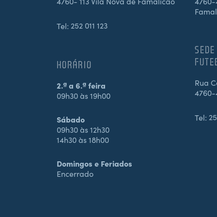
4760- 113 Vila Nova de Famalicão
4760-4
Famal
Tel:
252 011 123
SEDE
FUTE
HORÁRIO
Rua Ca
2.ª a 6.ª feira
4760-
09h30 às 19h00
Tel:
25
Sábado
09h30 às 12h30
14h30 às 18h00
Domingos e Feriados
Encerrado