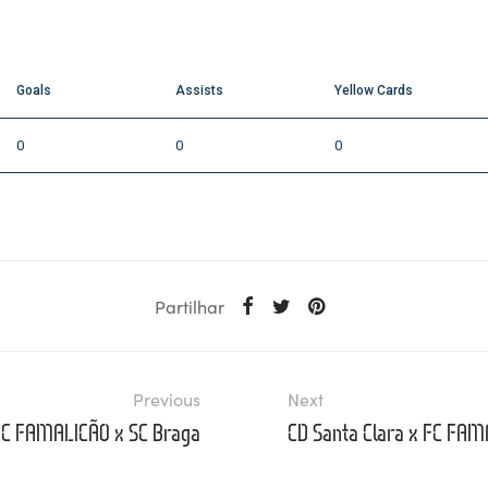
Goals
Assists
Yellow Cards
0
0
0
Partilhar
Previous
Next
FC FAMALICÃO x SC Braga
CD Santa Clara x FC FA