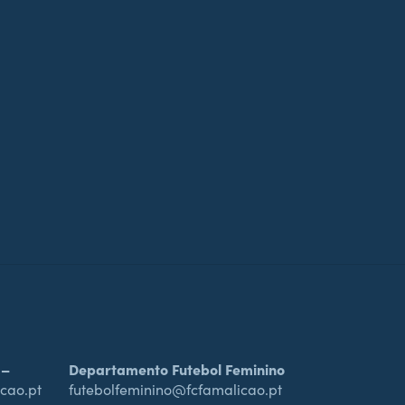
 –
Departamento Futebol Feminino
cao.pt
futebolfeminino@fcfamalicao.pt